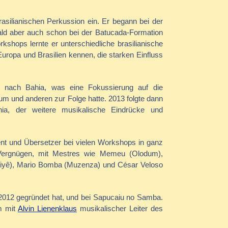
rasilianischen Perkussion ein. Er begann bei der
ald aber auch schon bei der Batucada-Formation
kshops lernte er unterschiedliche brasilianische
Europa und Brasilien kennen, die starken Einfluss
ig nach Bahia, was eine Fokussierung auf die
um und anderen zur Folge hatte. 2013 folgte dann
hia, der weitere musikalische Eindrücke und
tent und Übersetzer bei vielen Workshops in ganz
 Vergnügen, mit Mestres wie Memeu (Olodum),
 Aiyê), Mario Bomba (Muzenza) und César Veloso
r 2012 gegründet hat, und bei Sapucaiu no Samba.
m mit
Alvin Lienenklaus
musikalischer Leiter des