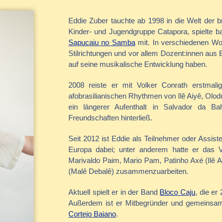
Eddie Zuber tauchte ab 1998 in die Welt der b
Kinder- und Jugendgruppe Catapora, spielte b
Sapucaiu no Samba
mit. In verschiedenen Wor
Stilrichtungen und vor allem Dozent:innen aus 
auf seine musikalische Entwicklung haben.
2008 reiste er mit Volker Conrath erstmal
afobrasilianischen Rhythmen von Ilê Aiyê, Olod
ein längerer Aufenthalt in Salvador da Ba
Freundschaften hinterließ.
Seit 2012 ist Eddie als Teilnehmer oder Assis
Europa dabei; unter anderem hatte er das
Marivaldo Paim, Mario Pam, Patinho Axé (Ilê
(Malê Debalê) zusammenzuarbeiten.
Aktuell spielt er in der Band
Bloco Caju
, die e
Außerdem ist er Mitbegründer und gemeinsa
Cortejo Baiano
.