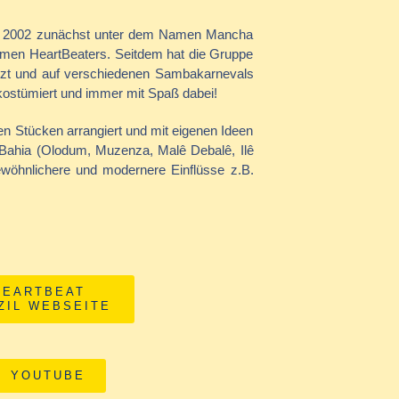
ich 2002 zunächst unter dem Namen Mancha
amen HeartBeaters. Seitdem hat die Gruppe
tzt und auf verschiedenen Sambakarnevals
nn kostümiert und immer mit Spaß dabei!
n Stücken arrangiert und mit eigenen Ideen
ahia (Olodum, Muzenza, Malê Debalê, Ilê
wöhnlichere und modernere Einflüsse z.B.
HEARTBEAT
ZIL WEBSEITE
YOUTUBE