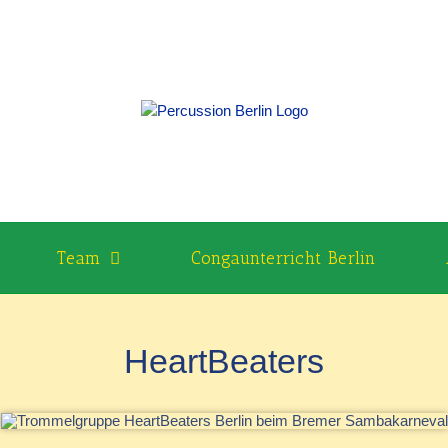
Team
Congaunterricht Berlin
HeartBeaters