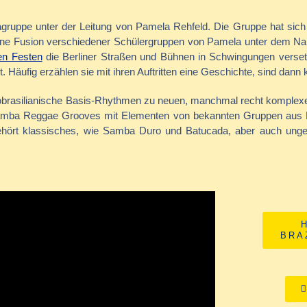
bagruppe unter der Leitung von Pamela Rehfeld. Die Gruppe hat s
 eine Fusion verschiedener Schülergruppen von Pamela unter dem N
ten Festen
die Berliner Straßen und Bühnen in Schwingungen verse
lt. Häufig erzählen sie mit ihren Auftritten eine Geschichte, sind da
obrasilianische Basis-Rhythmen zu neuen, manchmal recht komplexe
mba Reggae Grooves mit Elementen von bekannten Gruppen aus B
ehört klassisches, wie Samba Duro und Batucada, aber auch unge
BRA